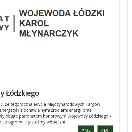
y Łódzkiego
ć, że tegoroczna edycja Międzynarodowych Targów
energetyki z odnawialnymi źródłami energii oraz
tały objęte patronatem honorowym Wojewody Łódzkiego -
a co ogromnie jesteśmy wdzięczni.
XML
PDF