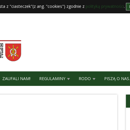
sta z "ciasteczek"(z ang. "cookies") zgodnie z
polityką prywatności
.
ZAUFALI NAM!
REGULAMINY
RODO
PISZĄ O NAS.