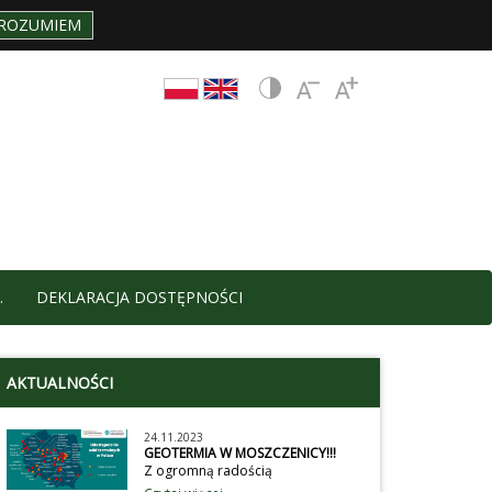
ROZUMIEM
.
DEKLARACJA DOSTĘPNOŚCI
AKTUALNOŚCI
24.11.2023
GEOTERMIA W MOSZCZENICY!!!
Z ogromną radością
przedstawiamy Państwu te